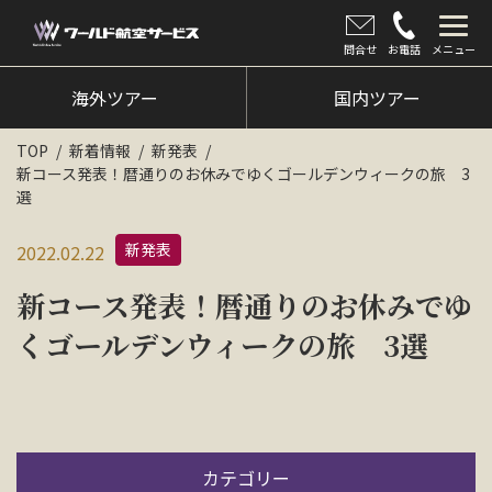
問合せ
お電話
メニュー
海外ツアー
海外ツアー
国内ツアー
国内ツアー
TOP
新着情報
新発表
新コース発表！暦通りのお休みでゆくゴールデンウィークの旅 3
クルーズツアー
選
ツアー催行状況
新発表
2022.02.22
旅のひろば
新コース発表！暦通りのお休みでゆ
イベント
くゴールデンウィークの旅 3選
新着情報
会社情報
カテゴリー