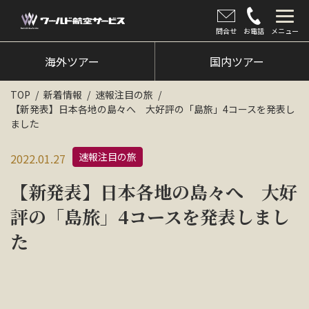
問合せ
お電話
メニュー
海外ツアー
海外ツアー
国内ツアー
国内ツアー
TOP
新着情報
速報注目の旅
【新発表】日本各地の島々へ 大好評の「島旅」4コースを発表し
クルーズツアー
ました
ツアー催行状況
速報注目の旅
2022.01.27
旅のひろば
【新発表】日本各地の島々へ 大好
イベント
評の「島旅」4コースを発表しまし
た
新着情報
会社情報