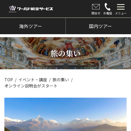
問合せ
お電話
メニュー
海外ツアー
海外ツアー
国内ツアー
国内ツアー
クルーズツアー
旅の集い
ツアー催行状況
旅のひろば
TOP
イベント・講座
旅の集い
オンライン説明会がスタート
イベント
新着情報
会社情報