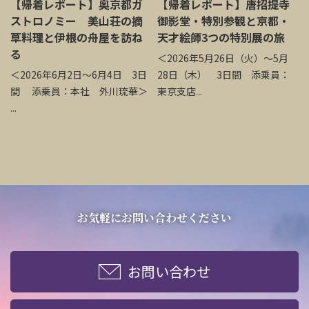
【帰着レポート】奥京都ガ
【帰着レポート】唐招提寺
ストロノミー 美山荘の摘
御影堂・特別参観と京都・
草料理と伊根の舟屋を訪ね
天才絵師3つの特別展の旅
る
＜2026年5月26日（火）～5月
＜2026年6月2日～6月4日 3日
28日（木） 3日間 添乗員：
間 添乗員：本社 外川琉華＞
東京支店...
...
お気軽にお問い合わせください
お問い合わせ