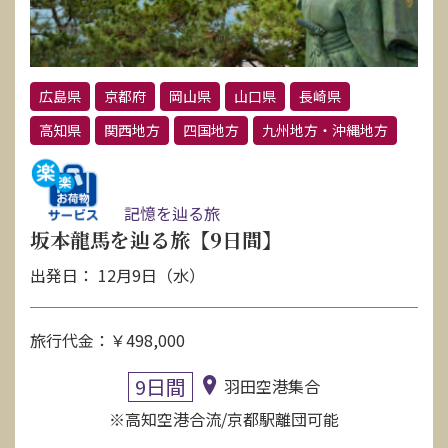
広島県
京都府
岡山県
山口県
長崎県
高知県
関西地方
四国地方
九州地方・沖縄地方
記憶を辿る旅
坂本龍馬を辿る旅【9日間】
出発日： 12月9日（水）
旅行代金：￥498,000
9日間
羽田空港集合
※高知空港合流/京都駅離団可能