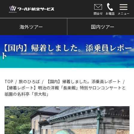
問合せ
お電話
メニュー
海外ツアー
海外ツアー
国内ツアー
国内ツアー
【国内】帰着しました。添乗員レポー
クルーズツアー
ト
ツアー催行状況
旅のひろば
TOP
旅のひろば
【国内】帰着しました。添乗員レポート
【帰着レポート】明治の洋館「長楽館」特別サロンコンサートと
イベント
祇園の名料亭「京大和」
新着情報
会社情報