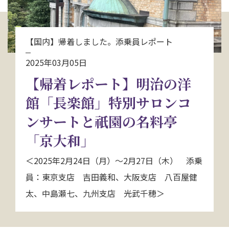
お問い合わせ
【国内】帰着しました。添乗員レポート
資料請求
2025年03月05日
【帰着レポート】明治の洋
電話にてお問い合わせ
館「長楽館」特別サロンコ
ンサートと祇園の名料亭
検索
「京大和」
＜2025年2月24日（月）～2月27日（木） 添乗
員：東京支店 吉田義和、大阪支店 八百屋健
太、中島瀬七、九州支店 光武千穂＞