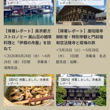
レポート
レポート
【帰着レポート】奥京都ガ
【帰着レポート】唐招提寺
ストロノミー 美山荘の摘草
御影堂・特別参観と門前宿
料理と「伊根の舟屋」を訪
和空法隆寺と斑鳩の旅
ねて
＜5月26日（火）～5月28日
＜2026年6月24日（水）～6月
（木） 3日間 添乗員 名古
26日（金）3日間 添乗員：
屋支店：加藤...
湘南支店...
【国内】帰着しました。添乗員
【国内】帰着しました。添乗員
レポート
レポート