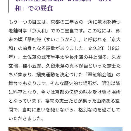
和」での昼食
もう一つの目玉は、京都の二年坂の一角に敷地を持つ
老舗料亭「京大和」でのご昼食です。この地には、幕
末の頃「翠紅館（すいこうかん）」と呼ばれる「京大
和」の前身となる屋敷がありました。文久3年（1863
年）、土佐藩の武市半平太や長州藩の井上聞多、久坂
玄瑞、桂小五郎、久留米藩の真木保臣といった志士た
ちが集まり、攘夷運動を決定づけた「翠紅館会議」の
舞台でもあります。そんな歴史的な場所が、明治以降
に料亭となり、今では京都の伝統の味を受け継ぐ場所
となっています。幕末の志士たちが集った由緒ある空
間で、当時に思いを馳せながら、格別な時を過ごして
いただきました。