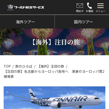
問合せ
お電話
メニュー
海外ツアー
海外ツアー
国内ツアー
国内ツアー
【海外】注目の旅
クルーズツアー
ツアー催行状況
旅のひろば
TOP
旅のひろば
【海外】注目の旅
【注目の旅】名古屋からヨーロッパ各地へ 渾身のヨーロッパ第2
イベント
弾発表
新着情報
会社情報