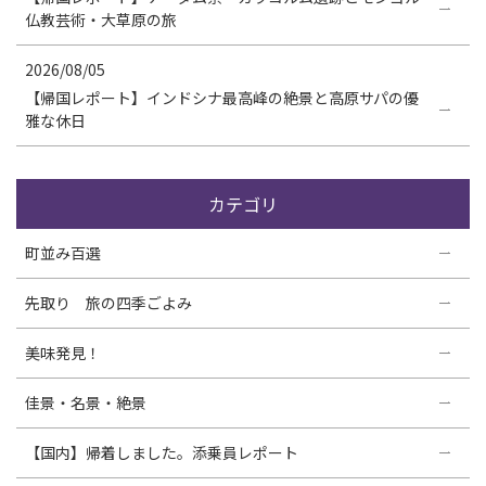
仏教芸術・大草原の旅
2026/08/05
【帰国レポート】インドシナ最高峰の絶景と高原サパの優
雅な休日
カテゴリ
町並み百選
先取り 旅の四季ごよみ
美味発見！
佳景・名景・絶景
【国内】帰着しました。添乗員レポート