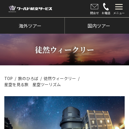
問合せ
お電話
メニュー
海外ツアー
海外ツアー
国内ツアー
国内ツアー
徒然ウィークリー
クルーズツアー
ツアー催行状況
旅のひろば
TOP
旅のひろば
徒然ウィークリー
星空を見る旅 星空ツーリズム
イベント
新着情報
会社情報