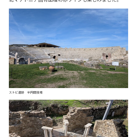
ストビ遺跡 半円闘技場