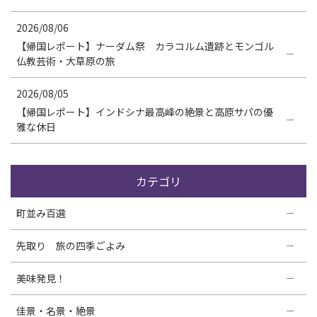
2026/08/06
【帰国レポート】ナーダム祭 カラコルム遺跡とモンゴル
仏教芸術・大草原の旅
2026/08/05
【帰国レポート】インドシナ最高峰の絶景と高原サパの優
雅な休日
カテゴリ
町並み百選
先取り 旅の四季ごよみ
美味発見！
佳景・名景・絶景