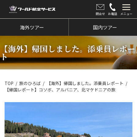
問合せ
お電話
メニュー
海外ツアー
海外ツアー
国内ツアー
国内ツアー
【海外】帰国しました。添乗員レポー
クルーズツアー
ト
ツアー催行状況
旅のひろば
TOP
旅のひろば
【海外】帰国しました。添乗員レポート
【帰国レポート】コソボ、アルバニア、北マケドニアの旅
イベント
新着情報
会社情報