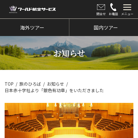
問合せ
お電話
メニュー
海外ツアー
海外ツアー
国内ツアー
国内ツアー
お知らせ
クルーズツアー
ツアー催行状況
旅のひろば
TOP
旅のひろば
お知らせ
日本赤十字社より「銀色有功章」をいただきました
イベント
新着情報
会社情報