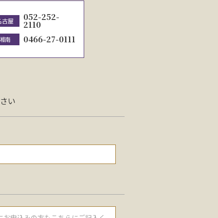
052-252-
名古屋
2110
0466-27-0111
湘南
さい