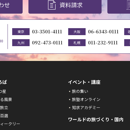
わせ
資料請求
03-3501-4111
06-6343-0111
東京
大阪
30
092-473-0111
011-232-9111
九州
札幌
ろば
イベント・講座
つ星
旅の集い
る風景
旅塾オンライン
旅立
知求アカデミー
百選
ワールドの旅づくり・国内
ィークリー