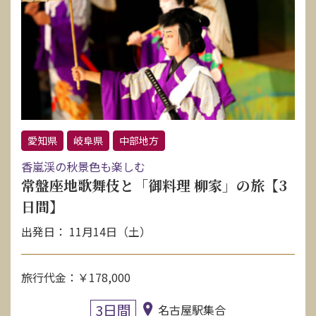
お問い合わせ
資料請求
電話にてお問い合わせ
愛知県
岐阜県
中部地方
香嵐渓の秋景色も楽しむ
検索
常盤座地歌舞伎と「御料理 柳家」の旅【3
日間】
出発日： 11月14日（土）
旅行代金：￥178,000
3日間
名古屋駅集合