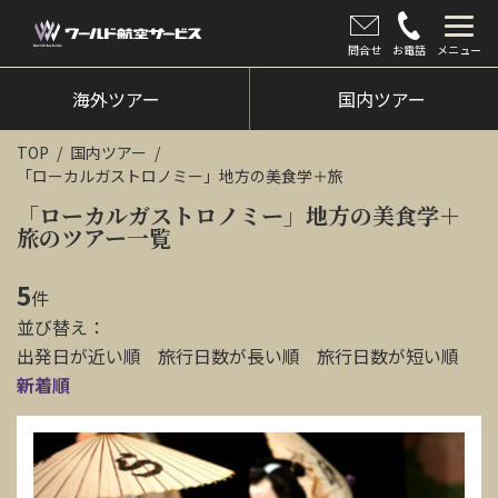
問合せ
お電話
メニュー
海外ツアー
海外ツアー
国内ツアー
国内ツアー
TOP
国内ツアー
「ローカルガストロノミー」地方の美食学＋旅
クルーズツアー
「ローカルガストロノミー」地方の美食学＋
旅のツアー一覧
ツアー催行状況
旅のひろば
5
件
並び替え：
イベント
出発日が近い順
旅行日数が長い順
旅行日数が短い順
新着順
新着情報
会社情報