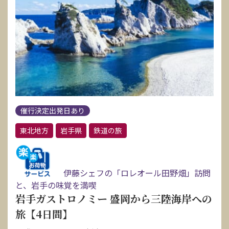
催行決定出発日あり
東北地方
岩手県
鉄道の旅
伊藤シェフの「ロレオール田野畑」訪問
と、岩手の味覚を満喫
岩手ガストロノミー 盛岡から三陸海岸への
旅【4日間】