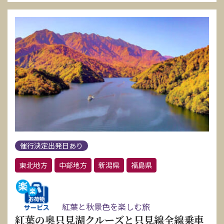
催行決定出発日あり
東北地方
中部地方
新潟県
福島県
紅葉と秋景色を楽しむ旅
紅葉の奥只見湖クルーズと只見線全線乗車