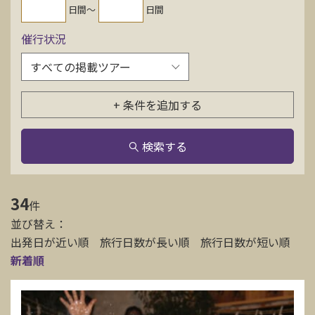
日間〜
日間
お問い合わせ
催行状況
資料請求
+ 条件を追加する
電話にてお問い合わせ
検索する
検索
34
件
並び替え：
出発日が近い順
旅行日数が長い順
旅行日数が短い順
新着順