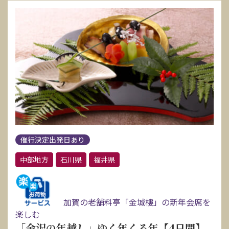
催行決定出発日あり
中部地方
石川県
福井県
加賀の老舗料亭「金城樓」の新年会席を
楽しむ
「金沢の年越し」ゆく年くる年【4日間】