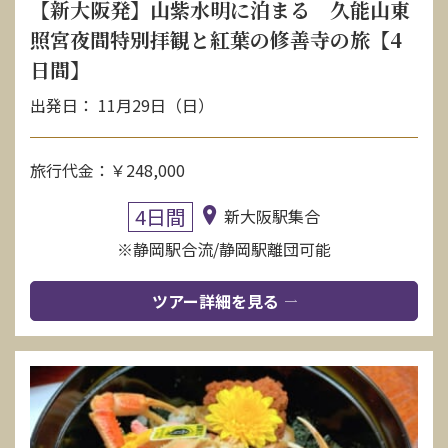
【新大阪発】山紫水明に泊まる 久能山東
照宮夜間特別拝観と紅葉の修善寺の旅【4
日間】
出発日： 11月29日（日）
旅行代金：￥248,000
4日間
新大阪駅集合
※静岡駅合流/静岡駅離団可能
ツアー詳細を見る