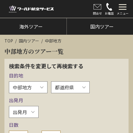
問合せ
お電話
メニュー
海外ツアー
海外ツアー
国内ツアー
国内ツアー
TOP
国内ツアー
中部地方
クルーズツアー
中部地方のツアー一覧
ツアー催行状況
検索条件を変更して再検索する
目的地
旅のひろば
イベント
出発月
新着情報
会社情報
日数