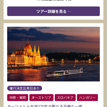
ツアー詳細を見る
催行決定出発日あり
中欧・東欧
オーストリア
スロバキア
ハンガリー
モーツァルト生誕270年の聖なる荘厳な一夜