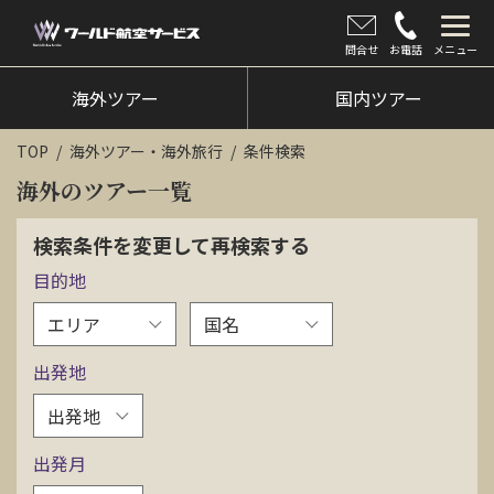
問合せ
お電話
メニュー
海外ツアー
海外ツアー
国内ツアー
国内ツアー
TOP
海外ツアー・海外旅行
条件検索
クルーズツアー
海外のツアー一覧
ツアー催行状況
検索条件を変更して再検索する
目的地
旅のひろば
イベント
出発地
新着情報
会社情報
出発月