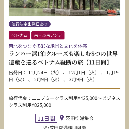
催行決定出発日あり
ベトナム
南・東南アジア
南北をつなぐ多彩な絶景と文化を体感
ランハー湾1泊クルーズも楽しむ8つの世界
遺産を巡るベトナム縦断の旅【11日間】
出発日： 11月24日（火） 、 12月1日（火） 、 1月19
日（火） 、 2月9日（火） 、 3月9日（火）
旅行代金：エコノミークラス利用¥425,000〜ビジネス
クラス利用¥825,000
11日間
羽田空港集合
※/成田空港離団可能