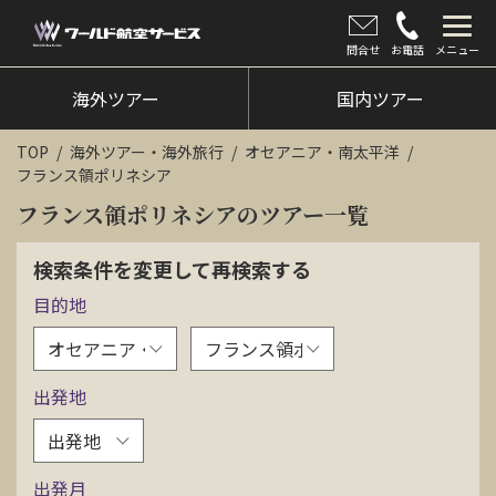
問合せ
お電話
メニュー
海外ツアー
海外ツアー
国内ツアー
国内ツアー
TOP
海外ツアー・海外旅行
オセアニア・南太平洋
フランス領ポリネシア
クルーズツアー
フランス領ポリネシアのツアー一覧
ツアー催行状況
検索条件を変更して再検索する
旅のひろば
目的地
イベント
新着情報
出発地
会社情報
出発月