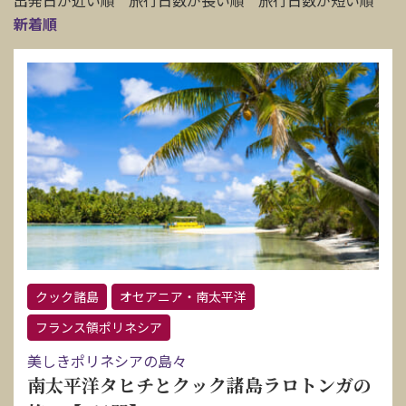
出発日が近い順
旅行日数が長い順
旅行日数が短い順
新着順
クック諸島
オセアニア・南太平洋
フランス領ポリネシア
美しきポリネシアの島々
南太平洋タヒチとクック諸島ラロトンガの