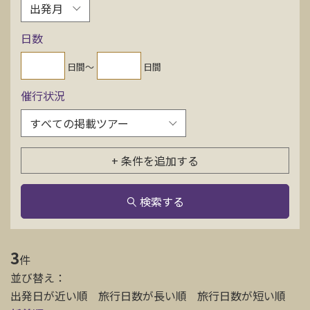
お問い合わせ
日数
資料請求
日間〜
日間
催行状況
電話にてお問い合わせ
+ 条件を追加する
検索
検索する
3
件
並び替え：
出発日が近い順
旅行日数が長い順
旅行日数が短い順