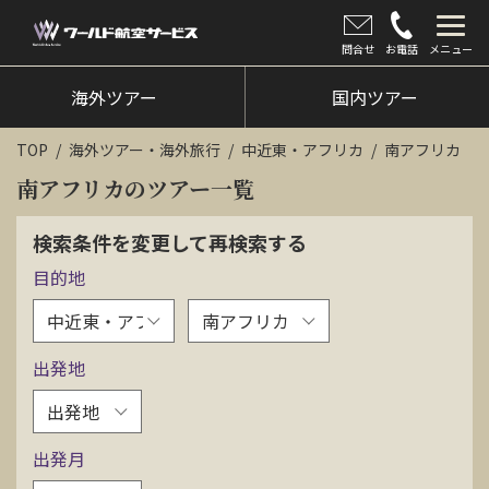
問合せ
お電話
メニュー
海外ツアー
海外ツアー
国内ツアー
国内ツアー
TOP
海外ツアー・海外旅行
中近東・アフリカ
南アフリカ
クルーズツアー
南アフリカのツアー一覧
ツアー催行状況
検索条件を変更して再検索する
目的地
旅のひろば
イベント
出発地
新着情報
会社情報
出発月